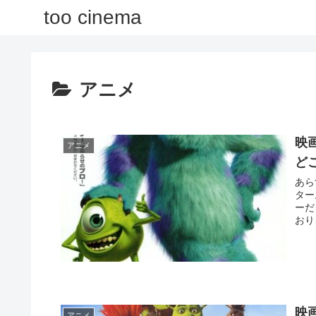
too cinema
アニメ
映
アニメ
ど
あら
ター。 彼らは、子供の悲鳴を集める会社で
ーだった。 モンスターの
おり
映
アニメ