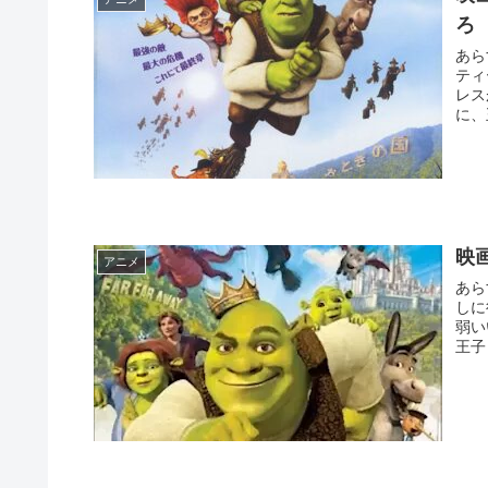
ろ
あら
ティーを開きま
レスが溜まっ
に、
映
アニメ
あら
しに行くた
弱いいじ
王子