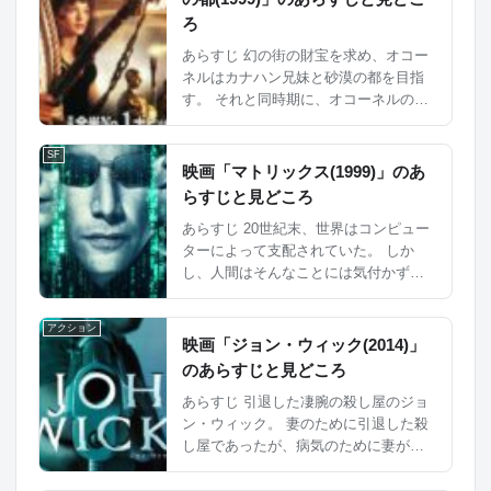
ろ
あらすじ 幻の街の財宝を求め、オコー
ネルはカナハン兄妹と砂漠の都を目指
す。 それと同時期に、オコーネルの知
り合いもアメリカ人と共に目指してい
た。 両グループは、トラブルがありな
SF
がらも砂漠の都に到着することができ
映画「マトリックス(1999)」のあ
た。 ...
らすじと見どころ
あらすじ 20世紀末、世界はコンピュー
ターによって支配されていた。 しか
し、人間はそんなことには気付かず
に、仮想現実の中で生活をしていた。
しかし、実際に生きている人間たちは
アクション
特殊な機械で、コンピュータの中に入
映画「ジョン・ウィック(2014)」
り...
のあらすじと見どころ
あらすじ 引退した凄腕の殺し屋のジョ
ン・ウィック。 妻のために引退した殺
し屋であったが、病気のために妻が亡
くなった数日後に妻が残した子犬まで
もが、ロシアン・マフィア奪われてし