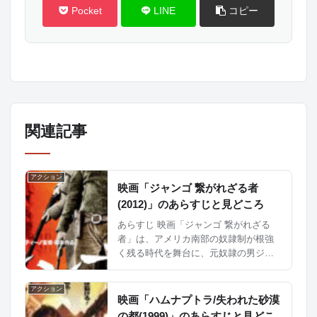
Pocket
LINE
コピー
関連記事
アクション
映画「ジャンゴ 繋がれざる者
(2012)」のあらすじと見どころ
あらすじ 映画「ジャンゴ 繋がれざる
者」は、アメリカ南部の奴隷制が根強
く残る時代を舞台に、元奴隷の男ジャ
ンゴと、彼を助けるために立ち上がる
ドイツ人賞金稼ぎのドリス・シュヴァ
アクション
ルツとの物語を描いた西部劇映画で
映画「ハムナプトラ/失われた砂漠
す。 1858年、テキサス州...
の都(1999)」のあらすじと見どこ