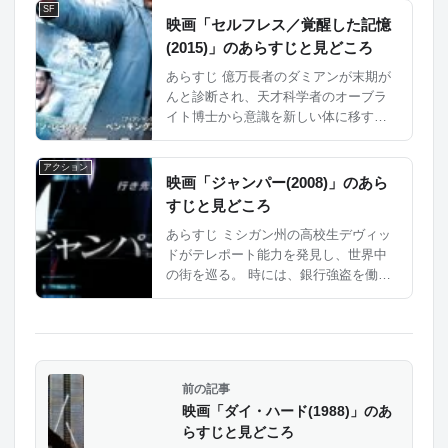
SF
まった。 心の奥底に封じ込めた魔物を
映画「セルフレス／覚醒した記憶
呼び覚まして、壮...
(2015)」のあらすじと見どころ
あらすじ 億万長者のダミアンが末期が
んと診断され、天才科学者のオーブラ
イト博士から意識を新しい体に移す機
会を与えられました。ダミアンはその
申し出を受け入れ、新しい生活を始め
アクション
ますが、薬の服用を忘れ、断片的に、
映画「ジャンパー(2008)」のあら
何かの光景が見えるようになってく...
すじと見どころ
あらすじ ミシガン州の高校生デヴィッ
ドがテレポート能力を発見し、世界中
の街を巡る。 時には、銀行強盗を働く
などの悪さをしている間に、 自分と同
じ能力を持つ人々「ジャンパー」の抹
殺を使命とする組織「パラディン」の
リーダー「ローラ...
映画「ダイ・ハード(1988)」のあ
らすじと見どころ