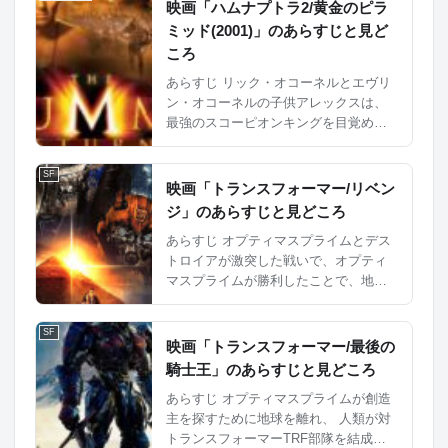
い難民として、南アフリカ政府によっ
映画「ハムナプトラ2/黄金のピラ
て第9地区という区域に隔離されて...
ミッド(2001)」のあらすじと見ど
ころ
あらすじ リック・オコーネルとエヴリ
ン・オコーネルの子供アレックスは、
最強のスコーピオンキングを目覚めさ
せるための腕輪をはめてしまい取れな
くなってしまった。 そこに再び蘇った
SF
イムホテップの部下によって、アレッ
映画「トランスフォーマー/リベン
クスが拐われてしまう。 ...
ジ」のあらすじと見どころ
あらすじ オプティマスプライムとデス
トロイアが激突した戦いで、オプティ
マスプライムが勝利したことで、地球
は守られた。 しかし、メガトロンはま
だ生きており、彼は再び地球を支配し
SF
ようとしている。 オプティマスプライ
映画「トランスフォーマー/最後の
ムは、地球を守る...
騎士王」のあらすじと見どころ
あらすじ オプティマスプライムが創造
主を探すために地球を離れ、 人類が対
トランスフォーマーTRF部隊を結成。