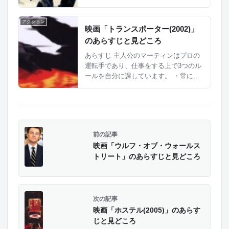
一方、バンブルビーはオートボットの
新しいリーダーとなり、メガトロンの
アクション
帰還と対決する。 タリスマ...
映画「トランスポーター(2002)」
のあらすじと見どころ
あらすじ 主人公のマーティンはプロの
運転手であり、仕事をする上で3つのル
ールを自分に課しています。 ・常に契
約を守ること ・顧客を匿名に保つこと
・貨物を開けないこと しかし、不思議
なバッグを運ぶように頼ま...
映画「ウルフ・オブ・ウォールス
トリート」のあらすじと見どころ
映画「ホステル(2005)」のあらす
じと見どころ