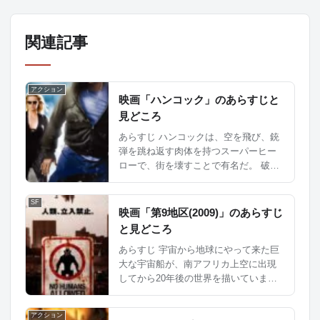
関連記事
アクション
映画「ハンコック」のあらすじと
見どころ
あらすじ ハンコックは、空を飛び、銃
弾を跳ね返す肉体を持つスーパーヒー
ローで、街を壊すことで有名だ。 破天
荒な性格とお酒が好きなせいで、人助
けしているのもの 多くの人から反感を
SF
買っている。 ハンコックは記憶喪失
映画「第9地区(2009)」のあらすじ
で...
と見どころ
あらすじ 宇宙から地球にやって来た巨
大な宇宙船が、南アフリカ上空に出現
してから20年後の世界を描いていま
す。宇宙船にはエイリアンの生命体が
乗っていましたが、彼らは身寄りのな
アクション