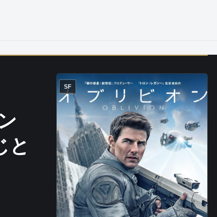
SF
ン
すじと