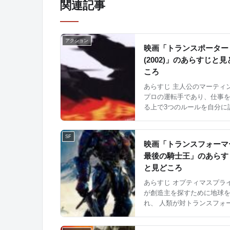
関連記事
アクション
映画「トランスポーター
(2002)」のあらすじと見
ころ
あらすじ 主人公のマーティ
プロの運転手であり、仕事
る上で3つのルールを自分に
ています。 ・常に契約を守るこ
と ・顧客を匿名に保つこと ・貨
SF
物を開けないこと しかし、不思
映画「トランスフォーマ
議なバッグを運ぶように頼ま.
最後の騎士王」のあらす
と見どころ
あらすじ オプティマスプラ
が創造主を探すために地球
れ、 人類が対トランスフォーマ
ーTRF部隊を結成。 一方、バン
ブルビーはオートボットの