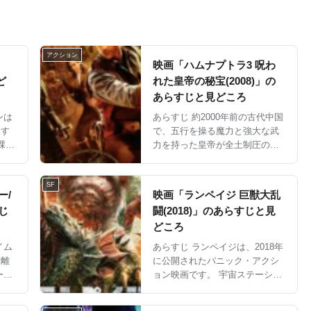
アクション
映画「ハムナプトラ3 呪わ
ど
れた皇帝の秘宝(2008)」の
あらすじと見どころ
ンは
あらすじ 約2000年前の古代中国
をす
で、五行を操る魔力と強大な武
課し
力を持った皇帝が全土制圧の野
望に取り付かれていたことから
始まります。 世界を征服するべ
SF
く、現在の中国・秦の始皇帝を
ー/
映画「ランペイジ 巨獣大乱
..
蘇らせてしまう。 オコーネルら
じ
闘(2018)」のあらすじと見
は、始皇帝を倒すため...
どころ
イム
あらすじ ランペイジは、2018年
を離
に公開されたパニック・アクシ
ョン映画です。 宇宙ステーショ
ンの爆発により開発中の遺伝子
新し
サンプルが地上に落下し、その