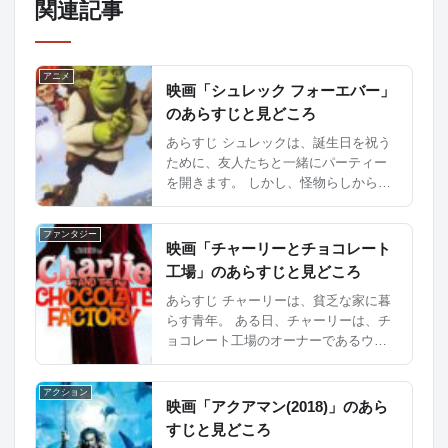
関連記事
アニメ
映画「シュレック フォーエバー」
のあらすじと見どころ
あらすじ シュレックは、誕生日を祝う
ために、友人たちと一緒にパーティー
を開きます。 しかし、怪物らしからぬ
生活にシュレックはストレスが溜まっ
ており、 パーテーで、雰囲気をこわし
ファンタジー
てしました。 そこに、王国を奪い...
映画「チャーリーとチョコレート
工場」のあらすじと見どころ
あらすじ チャーリーは、貧乏な家に暮
らす青年。 ある日、チャーリーは、チ
ョコレート工場のオーナーであるウィ
リーが招待したチケットを手に入れ、
チョコレート工場へと訪れる。 そし
アクション
て、チャーリーは、チョコレート工場
映画「アクアマン(2018)」のあら
のオーナーであるウ...
すじと見どころ