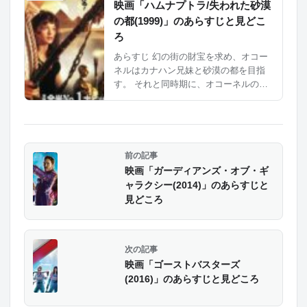
らせてしまう。 オコーネルらは、始皇
映画「ハムナプトラ/失われた砂漠
帝を倒すため...
の都(1999)」のあらすじと見どこ
ろ
あらすじ 幻の街の財宝を求め、オコー
ネルはカナハン兄妹と砂漠の都を目指
す。 それと同時期に、オコーネルの知
り合いもアメリカ人と共に目指してい
た。 両グループは、トラブルがありな
がらも砂漠の都に到着することができ
た。 ...
映画「ガーディアンズ・オブ・ギ
ャラクシー(2014)」のあらすじと
見どころ
映画「ゴーストバスターズ
(2016)」のあらすじと見どころ