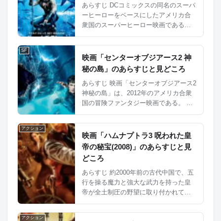
あらすじ DCコミックスの同名のスーパ
ーヒーローをベースにしたアメリカ合
衆国のスーパーヒーロー映画である。
主人公のアクアマンは、海底王国アト
ランティスの末裔であり、サメをはじ
SF
め海の生物すべてを従えて戦うことが
映画「センターオブジアース2 神
できる。 彼は高度な文明...
秘の島」のあらすじと見どころ
あらすじ 映画「センターオブジアース2
神秘の島」は、2012年のアメリカ合衆
国の冒険ファンタジー映画である。 主
人公のショーンと義父ハンクは無線の
暗号を解き、伝説の島があるパナマに
アクション
向かう。 カバチョ、カイラニ親子のヘ
映画「ハムナプトラ3 呪われた皇
リコプタ...
帝の秘宝(2008)」のあらすじと見
どころ
あらすじ 約2000年前の古代中国で、五
行を操る魔力と強大な武力を持った皇
帝が全土制圧の野望に取り付かれてい
たことから始まります。 世界を征服す
るべく、現在の中国・秦の始皇帝を蘇
アクション