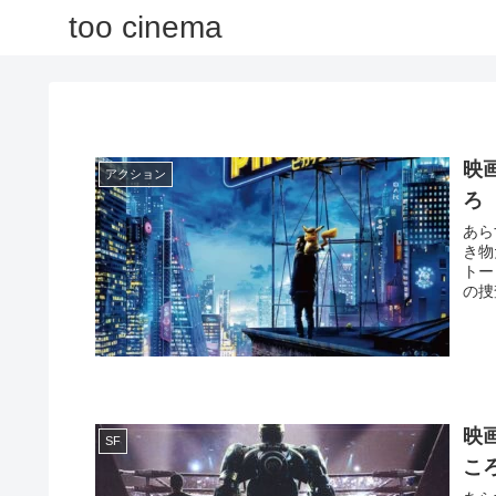
too cinema
映
アクション
ろ
あら
き物
トーリーである。
の捜
映
SF
こ