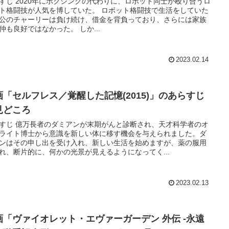
すじ 2020年にボクシングの代わりに、ロボット同士が殴り合うロ
闘技が人気を博していた。 ロボット格闘技で生活をしていた
公のチャーリーは負け続け、借金を背負っており、さらには家族
との仲も良好ではなかった。 しか...
2023.02.14
画「セルフレス／覚醒した記憶(2015)」のあらすじ
見どころ
すじ 億万長者のダミアンが末期がんと診断され、天才科学者のオ
ライト博士から意識を新しい体に移す機会を与えられました。ダ
ンはその申し出を受け入れ、新しい生活を始めますが、薬の服用
れ、断片的に、何かの光景が見えるようになってく...
2023.02.13
画「ヴァイオレット・エヴァーガーデン 外伝 -永遠