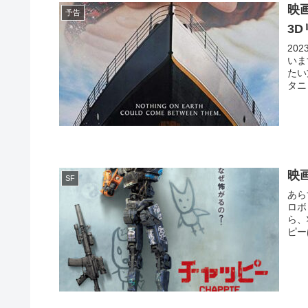
映
予告
3
20
います。 上映している劇場につい
たい
タニ
映
SF
あら
ロボ
ら、
ピー