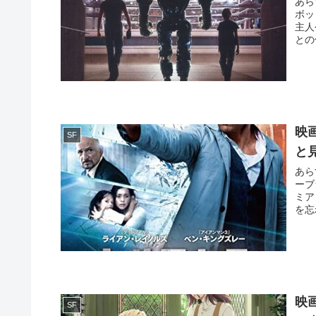
あら
ボット格
主人
映
SF
と
あら
ーブ
ミア
を忘
映
SF