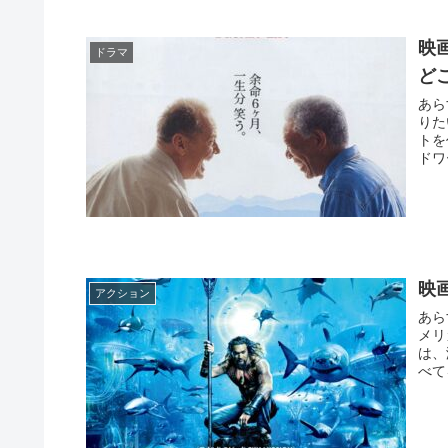
映
ドラマ
ど
あら
りた
トを
ドワ
映
アクション
あら
メリ
は、