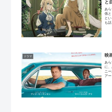
と
あら
係と
という
も話
映
ドラマ
あら
に、
ニーが
アー