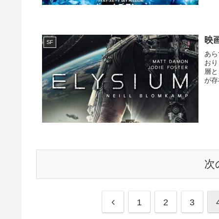
映
SF
あらす
おり
層と
が存
次
1
2
3