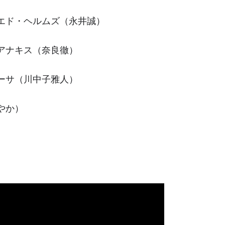
エド・ヘルムズ（永井誠）
アナキス（奈良徹）
ーサ（川中子雅人）
やか）