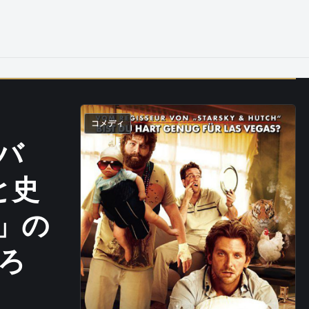
コメディ
バ
と史
」の
ろ